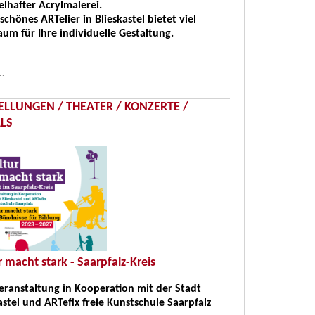
elhafter Acrylmalerei.
schönes ARTelier in Blieskastel bietet viel
aum für Ihre individuelle Gestaltung.
..
ELLUNGEN / THEATER / KONZERTE /
ALS
r macht stark - Saarpfalz-Kreis
eranstaltung in Kooperation mit der Stadt
astel und ARTefix freie Kunstschule Saarpfalz