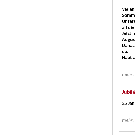
Vielen
Somme
Unters
all d
Jetzt 
August
Danach
da.
Habt 
mehr .
Jubil
35 Ja
mehr .