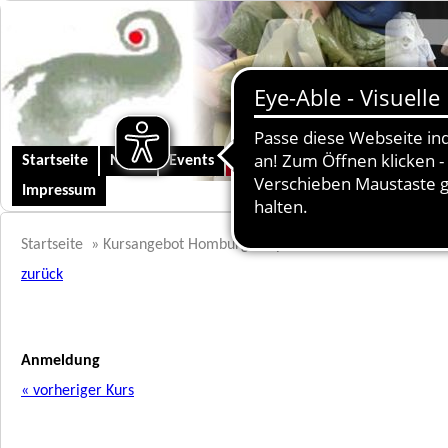
Startseite
News
Events
Kursangebot Homburg
Kunst
Impressum
Startseite
»
Kursangebot Homburg
»
Spezielles
zurück
Anmeldung
« vorheriger Kurs