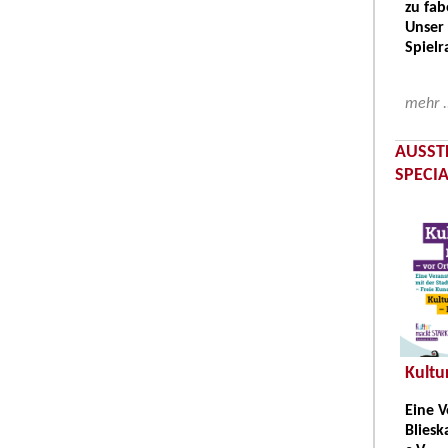
zu fab
Unser 
Spielr
mehr .
AUSST
SPECI
Kultu
Eine V
Bliesk