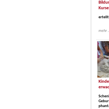
Bildu
Kurse
erteilt
mehr .
Kinde
erwac
Schenk
Gebur
phanta