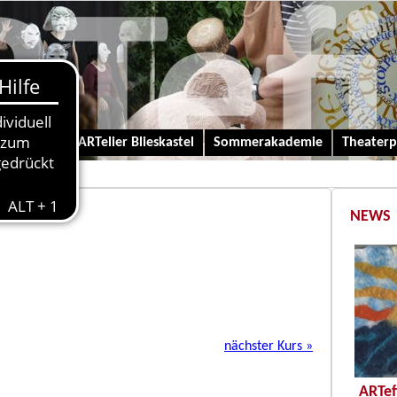
 und Kinder-ARTelier Blieskastel
Sommerakademie
Theaterp
NEWS
nächster Kurs »
ARTef