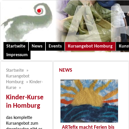
Startseite
News
Events
Kursangebot Homburg
Kunst
Impressum
NEWS
Startseite
»
Kursangebot
Homburg
»
Kinder-
Kurse
»
Kinder-Kurse
in Homburg
das komplette
Kursangebot zum
ARTefix macht Ferien bis