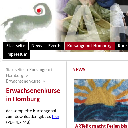
Startseite
News
Events
Kursangebot Homburg
Kunst
Impressum
NEWS
Startseite
»
Kursangebot
Homburg
»
Erwachsenenkurse
»
Erwachsenenkurse
in Homburg
das komplette Kursangebot
zum downloaden gibt es
hier
(PDF 4.7 MB)
ARTefix macht Ferien bis