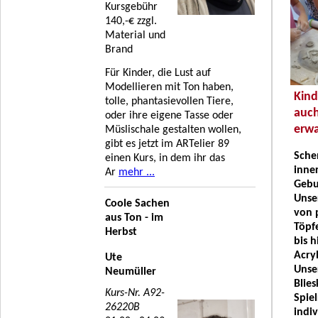
Kursgebühr
140,-€ zzgl.
Material und
Brand
Für Kinder, die Lust auf
Modellieren mit Ton haben,
Kind
tolle, phantasievollen Tiere,
auch
oder ihre eigene Tasse oder
erwa
Müslischale gestalten wollen,
gibt es jetzt im ARTelier 89
Sche
einen Kurs, in dem ihr das
inne
Ar
mehr ...
Gebu
Unse
Coole Sachen
von 
aus Ton - im
Töpf
Herbst
bis h
Acry
Ute
Unse
Neumüller
Blies
Kurs-Nr. A92-
Spie
26220B
indiv