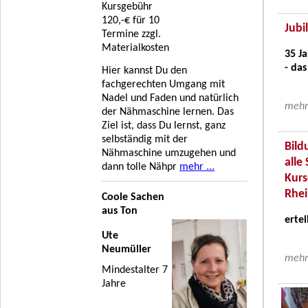
Kursgebühr
120,-€ für 10
Jubi
Termine zzgl.
Materialkosten
35 J
- das
Hier kannst Du den
fachgerechten Umgang mit
Nadel und Faden und natürlich
mehr 
der Nähmaschine lernen. Das
Ziel ist, dass Du lernst, ganz
selbständig mit der
Bild
Nähmaschine umzugehen und
all
dann tolle Nähpr
mehr ...
Kurs
Rhei
Coole Sachen
aus Ton
ertei
Ute
Neumüller
mehr 
Mindestalter 7
Jahre