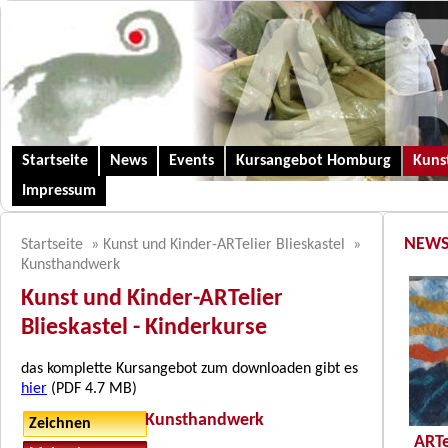
Startseite
News
Events
Kursangebot Homburg
Kunst
Impressum
NEW
Startseite
»
Kunst und Kinder-ARTelier Blieskastel
»
Kunsthandwerk
Kunst und Kinder-ARTelier
Blieskastel - Kinderkurse
das komplette Kursangebot zum downloaden gibt es
hier
(PDF 4.7 MB)
Kunsthandwerk
Zeichnen
ARTe