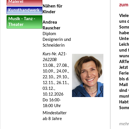
Malerei
zum 
Nähen für
Kunsthandwerk
Kinder
Viele
Musik - Tanz -
uns d
Andrea
Theater
Somm
Rauscher
habe
Diplom
Unte
Designerin und
Leich
Schneiderin
und f
Kurs-Nr. A21-
wund
26220B
ARTe
13.08., 27.08.,
Jetz
10.09., 24.09.,
Feri
22.10., 29.10.,
bis d
12.11., 26.11.,
Mail
03.12.,
sind
10.12.2026
munt
Do 16:00-
Habt
18:00 Uhr
Som
Mindestalter
ab 8 Jahre
mehr 