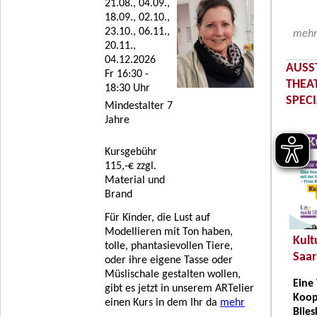
21.08., 04.09.,
18.09., 02.10.,
23.10., 06.11.,
mehr 
20.11.,
04.12.2026
AUSS
Fr 16:30 -
THEAT
18:30 Uhr
SPEC
Mindestalter 7
Jahre
Kursgebühr
115,-€ zzgl.
Material und
Brand
Für Kinder, die Lust auf
Modellieren mit Ton haben,
Kult
tolle, phantasievollen Tiere,
Saar
oder ihre eigene Tasse oder
Müslischale gestalten wollen,
Eine
gibt es jetzt in unserem ARTelier
Koop
einen Kurs in dem Ihr da
mehr
Blies