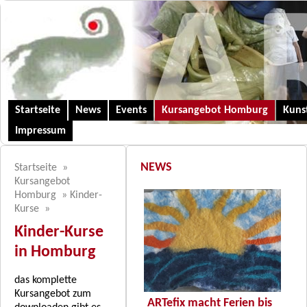
Startseite
News
Events
Kursangebot Homburg
Kunst
Impressum
NEWS
Startseite
»
Kursangebot
Homburg
»
Kinder-
Kurse
»
Kinder-Kurse
in Homburg
das komplette
Kursangebot zum
ARTefix macht Ferien bis