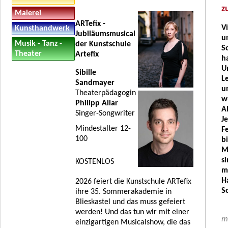
z
Malerei
ARTefix -
V
Kunsthandwerk
Jubiläumsmusical
u
Musik - Tanz -
der Kunstschule
S
Theater
Artefix
h
U
Sibille
L
Sandmayer
un
Theaterpädagogin
w
Philipp Allar
A
Singer-Songwriter
J
Mindestalter 12-
F
100
b
M
s
KOSTENLOS
m
H
2026 feiert die Kunstschule ARTefix
S
ihre 35. Sommerakademie in
Blieskastel und das muss gefeiert
werden! Und das tun wir mit einer
me
einzigartigen Musicalshow, die das