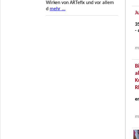
Wirken von ARTefix und vor allem
d
mehr ...
J
3
-
me
B
a
K
R
er
me