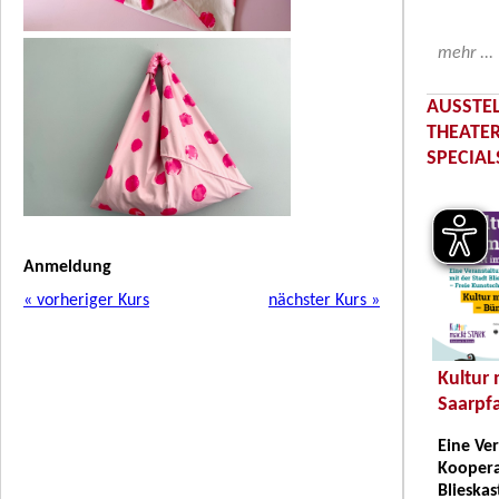
mehr ...
AUSSTE
THEATER
SPECIAL
Anmeldung
« vorheriger Kurs
nächster Kurs »
Kultur 
Saarpfa
Eine Ve
Koopera
Blieskas