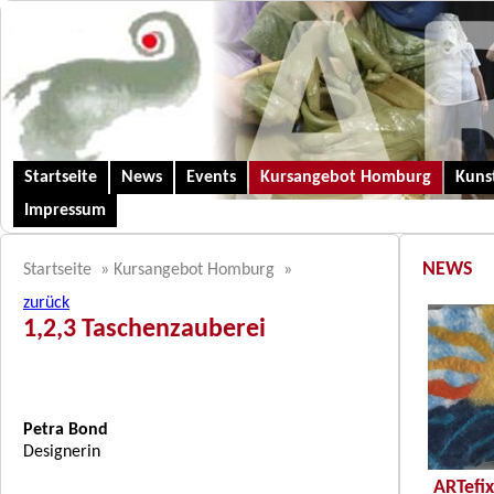
Startseite
News
Events
Kursangebot Homburg
Kunst
Impressum
NEWS
Startseite
»
Kursangebot Homburg
»
zurück
1,2,3 Taschenzauberei
Petra Bond
Designerin
ARTefix