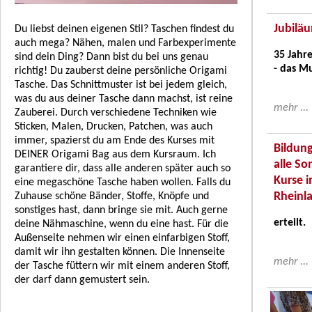
Jubilä
Du liebst deinen eigenen Stil? Taschen findest du
auch mega? Nähen, malen und Farbexperimente
35 Jah
sind dein Ding? Dann bist du bei uns genau
- das Mu
richtig! Du zauberst deine persönliche Origami
Tasche. Das Schnittmuster ist bei jedem gleich,
was du aus deiner Tasche dann machst, ist reine
mehr ...
Zauberei. Durch verschiedene Techniken wie
Sticken, Malen, Drucken, Patchen, was auch
immer, spazierst du am Ende des Kurses mit
Bildung
DEINER Origami Bag aus dem Kursraum. Ich
alle S
garantiere dir, dass alle anderen später auch so
Kurse i
eine megaschöne Tasche haben wollen. Falls du
Rheinl
Zuhause schöne Bänder, Stoffe, Knöpfe und
sonstiges hast, dann bringe sie mit. Auch gerne
erteilt.
deine Nähmaschine, wenn du eine hast. Für die
Außenseite nehmen wir einen einfarbigen Stoff,
damit wir ihn gestalten können. Die Innenseite
mehr ...
der Tasche füttern wir mit einem anderen Stoff,
der darf dann gemustert sein.