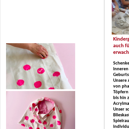
Kinderg
auch fü
erwach
Schenke
inneren 
Geburts
Unsere 
von pha
Töpfern 
bis hin 
Acrylma
Unser s
Blieskas
Spielra
individu