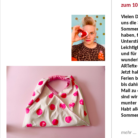
zum 10
Vielen D
uns die 
Sommer
haben, f
Unterst
Leichtig
und für 
wunderb
ARTefix
Jetzt ha
Ferien b
bis dahi
Mail zu
sind wir
munter 
Habt al
Sommer
mehr ...