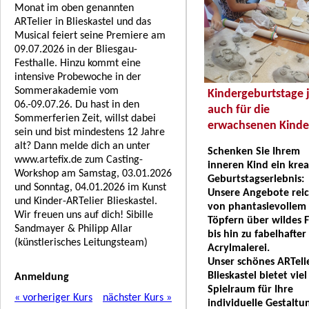
Monat im oben genannten
ARTelier in Blieskastel und das
Musical feiert seine Premiere am
09.07.2026 in der Bliesgau-
Festhalle. Hinzu kommt eine
intensive Probewoche in der
Sommerakademie vom
Kindergeburtstage j
06.-09.07.26. Du hast in den
auch für die
Sommerferien Zeit, willst dabei
erwachsenen Kinde
sein und bist mindestens 12 Jahre
alt? Dann melde dich an unter
Schenken Sie Ihrem
www.artefix.de zum Casting-
inneren Kind ein krea
Workshop am Samstag, 03.01.2026
Geburtstagserlebnis:
und Sonntag, 04.01.2026 im Kunst
Unsere Angebote rei
und Kinder-ARTelier Blieskastel.
von phantasievollem
Wir freuen uns auf dich! Sibille
Töpfern über wildes F
Sandmayer & Philipp Allar
bis hin zu fabelhafter
(künstlerisches Leitungsteam)
Acrylmalerei.
Unser schönes ARTelie
Blieskastel bietet viel
Anmeldung
Spielraum für Ihre
« vorheriger Kurs
nächster Kurs »
individuelle Gestaltu