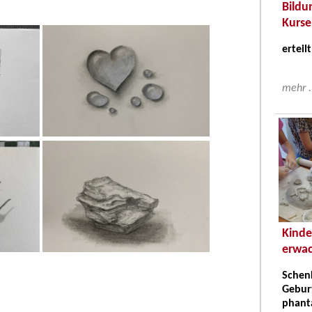
Bildu
Kurse
erteilt
mehr .
Kinde
erwac
Schenk
Gebur
phanta