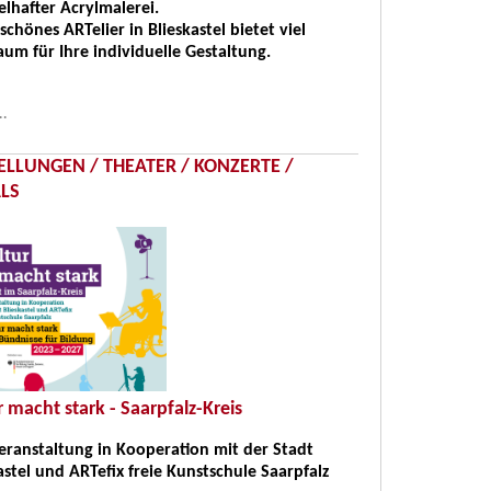
elhafter Acrylmalerei.
schönes ARTelier in Blieskastel bietet viel
aum für Ihre individuelle Gestaltung.
..
ELLUNGEN / THEATER / KONZERTE /
ALS
r macht stark - Saarpfalz-Kreis
eranstaltung in Kooperation mit der Stadt
astel und ARTefix freie Kunstschule Saarpfalz