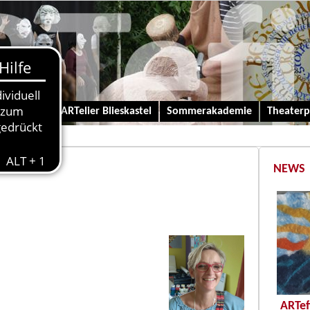
 und Kinder-ARTelier Blieskastel
Sommerakademie
Theaterp
NEWS
ARTef