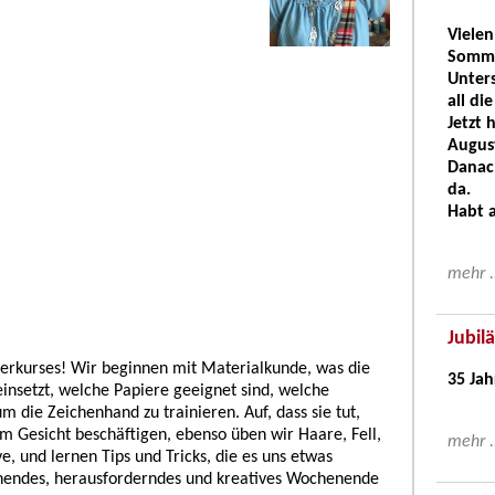
Vielen
Somme
Unters
all d
Jetzt 
August
Danach
da.
Habt 
mehr .
Jubil
eigerkurses! Wir beginnen mit Materialkunde, was die
35 Ja
insetzt, welche Papiere geeignet sind, welche
die Zeichenhand zu trainieren. Auf, dass sie tut,
m Gesicht beschäftigen, ebenso üben wir Haare, Fell,
mehr .
e, und lernen Tips und Tricks, die es uns etwas
annendes, herausforderndes und kreatives Wochenende