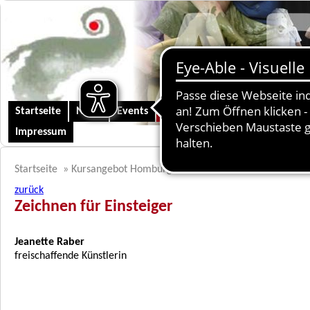
Startseite
News
Events
Kursangebot Homburg
Kunst
Impressum
Startseite
»
Kursangebot Homburg
»
Musik - Tanz - Theater
zurück
Zeichnen für Einsteiger
Jeanette Raber
freischaffende Künstlerin