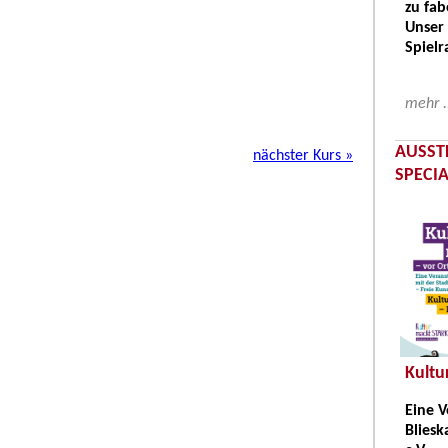
zu fab
Unser 
Spielr
mehr .
AUSST
nächster Kurs »
SPECI
Kultu
Eine V
Bliesk